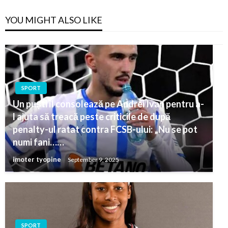
YOU MIGHT ALSO LIKE
SPORT
Un puști îl consolează pe Andrei Ivan pentru a-
l ajuta să treacă peste criticile de după
penalty-ul ratat contra FCSB-ului: „Nu se pot
numi fani……
imoter tyopine
September 9, 2025
SPORT