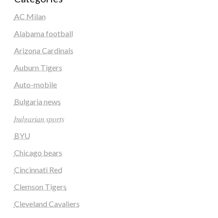
AC Milan
Alabama football
Arizona Cardinals
Auburn Tigers
Auto-mobile
Bulgaria news
𝑏𝑢𝑙𝑔𝑎𝑟𝑖𝑎𝑛 𝑠𝑝𝑜𝑟𝑡𝑠
BYU
Chicago bears
Cincinnati Red
Clemson Tigers
Cleveland Cavaliers