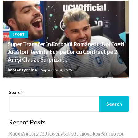
SPORT
Super Transfer în Fotbalul Românesc: Doi Foști
Jucători Revin la Echipa Lor cu Contract pe 2
Ani și Clauze Surpriză!…
imoter tyopine
September 9, 2025
Search
Search
Recent Posts
Bombă în Liga 1! Universitatea Craiova lovește din nou