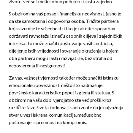
živote, već se i međusobno podupiru i rastu zajedno.
S obzirom na vaš posao i financijsku neovisnost, jasno je
da ste samostalna i odgovorna osoba. Tražite partnera
koji razumije te vrijednosti i tko je također sposoban
održavati ravnotežu između osobnih ciljeva i zajedničkih
interesa. To može značiti poštovanje vaših ambicija,
dijeljenje istih vrijednosti i stvaranje okruženja u kojem
oba partnera mogu rasti i razvijati se, bez straha od
nepovjerenja ili nesigurnosti.
Za vas, važnost vjernosti također može značiti istinsku
emocionalnu povezanost, nešto što nadmašuje
površinske karakteristike poput izgleda ili statusa. S
obzirom na vašu dob, vjerojatno ste već prošli kroz
različite faze života i odnosa, i sada znate da je najvažnija
stvar u vezi iskrena komunikacija, međusobno
poštovanje i spremnost na kompromis.