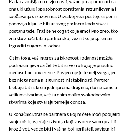
Kada razmišljamo o vjernosti, važno je napomenuti da
ona uključuje i sposobnost opraštanja, razumijevanja i
suočavanja s izazovima. U svakoj vezi postoje usponi i
padovi, a ključ je biti uz svog partnera kada stvari
postanu teže. Tražite nekoga tko je emotivno zreo, tko
zna što znači biti u partnerskoj vezi i tko je spreman
izgraditi dugoročni odnos.
Osim toga, vaš interes za iskrenost i odanost možda
podrazumijeva da želite biti u vezi u kojoj je prisutno
međusobno povjerenje. Povjerenje je temelj svega, jer
bez njega nema ni sigurnosti ni stabilnosti. Partneri
trebaju biti iskreni jedni prema drugima, i to ne samo u
velikim stvarima, već i u onim malim svakodnevnim
stvarima koje stvaraju temelje odnosa.
U konačnici, tražite partnera s kojim ćete moći podijeliti
svoje misli, osjećaje i život, a koji vas neće samo pratiti
kroz život, već će biti i vaš najbolji prijatelj, savjetnik i