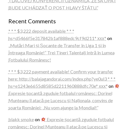
TLAČOVEJ KONFERENCII OZNÁMILA, ŽE SA OPÄŤ
BUDE UCHÁDZAŤ O POST HLAVY ŠTÁTU.“
Recent Comments
* * * $3,222 deposit available * * *
hs=d5466f5e317842b1af888edc9cf9d211* ххх*
on
„Mutări Mari și Șocante de Transfer în Liga 1 și în
Întreaga Românie!” Trei Tineri Talentați Intră în Lumea
Fotbalului Românesc!
* * * $3,222 payment available! Confirm your transfer
here: http://balajagandorai.com/index.php?ye0ul3 * * *
hs=e1243e6655d8585d2211960888dfc70e* ххх*
on
Expresie șocantă zguduie fotbalul românesc: Dorinel
Munteanu îl atacă pe Lucescu și Naționala, convins de
soarta României: „Nu vom ajunge la Mondial!”
blakk smoke
on
Expresie șocantă zguduie fotbalul
românesc: Dorinel Munteanu îl atacă pe Lucescu și