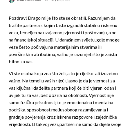
on
Pozdrav! Drago mi je što ste se obratili. Razumijem da
tražite partnera s kojim biste izgradili stabilnu i iskrenu
vezu, temeljen na uzajamnoj vjernosti i poštovanju, a ne
na financijskoj situaciji. U današnjem svijetu, gdje mnoge
veze često počivaju na materijalnim stvarima ili
površinskim atributima, važno je razumjeti što je zaista
bitno za vas.
Vi ste osoba koja zna što želi, a to je rijetko, ali izuzetno
važno. Na temelju vaših riječi, jasno je da je vjernost za
vas ključna i da želite partnera koji će biti vjeran, odan i
uvijek tu za vas, bez obzira na okolnosti. Vjernost nije
samo fizička prisutnost; to je emocionalna i mentalna
podrška, sposobnost međusobnog razumijevanja i
gradnje povjerenja kroz iskrene razgovore i zajedničke
vrijednosti. U takvoj vezi, partneri ne samo da dijele svoje