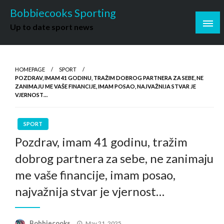
Skip
Bobbiecooks Sporting
to
Up to date sport news
content
HOMEPAGE
SPORT
POZDRAV, IMAM 41 GODINU, TRAŽIM DOBROG PARTNERA ZA SEBE, NE
ZANIMAJU ME VAŠE FINANCIJE, IMAM POSAO, NAJVAŽNIJA STVAR JE
VJERNOST…
SPORT
Pozdrav, imam 41 godinu, tražim
dobrog partnera za sebe, ne zanimaju
me vaše financije, imam posao,
najvažnija stvar je vjernost…
Posted
Bobbiecooks
May 21, 2025