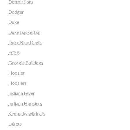
Detroit lions
Dodger
Duke
Duke basketball
Duke Blue Devils
FCSB
Georgia Bulldogs
Hoosier
Hoosiers
Indiana Fever
Indiana Hoosiers
Kentucky wildcats
Lakers