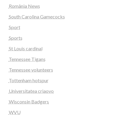
România News
South Carolina Gamecocks
Sport
Sports
St Louis cardinal
Tennessee Tigans
Tennessee volunteers
Tottenham hotspur
Universitatea criaovo
Wisconsin Badgers
WVU