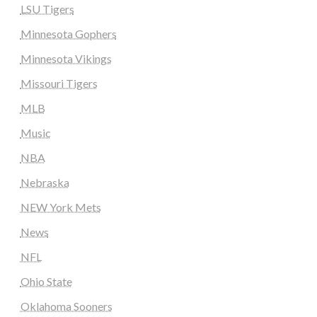
LSU Tigers
Minnesota Gophers
Minnesota Vikings
Missouri Tigers
MLB
Music
NBA
Nebraska
NEW York Mets
News
NFL
Ohio State
Oklahoma Sooners