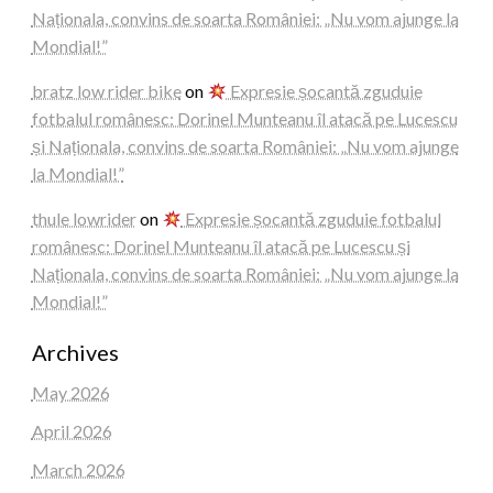
Naționala, convins de soarta României: „Nu vom ajunge la
Mondial!”
bratz low rider bike
on
Expresie șocantă zguduie
fotbalul românesc: Dorinel Munteanu îl atacă pe Lucescu
și Naționala, convins de soarta României: „Nu vom ajunge
la Mondial!”
thule lowrider
on
Expresie șocantă zguduie fotbalul
românesc: Dorinel Munteanu îl atacă pe Lucescu și
Naționala, convins de soarta României: „Nu vom ajunge la
Mondial!”
Archives
May 2026
April 2026
March 2026