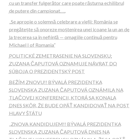
cu un transfer fulgerător care poate răsturna echilibrul
de putere din campionat…..
„Se apropie o solemnă celebrare a vieții: România se
pregătește să onoreze moștenirea unei icoane la un an de
la trecerea sa în neființă — omagiile continuă pentru
Michael I of Romania”
POLITICKÉ ZEMETRASENIE NA SLOVENSKU:
ZUZANA ČAPUTOVÁ OZNAMUJE NÁVRAT DO
SÚBOJA O PREZIDENTSKÝ POST
BEŽÍM ZNOVU!! BÝVALÁ PREZIDENTKA
SLOVENSKA ZUZANA ČAPUTOVÁ OZNÁMILA NA
TLAČOVEJ KONFERENCII, KTORÁ SA KONALA
DNES SKÔR, ŽE BUDE OPÄŤ KANDIDOVAŤ NA POST
HLAVY ŠTÁTU
„ZNOVA KANDIDUJEM!! BÝVALÁ PREZIDENTKA
SLOVENSKA ZUZANA ČAPUTOVÁ DNES NA