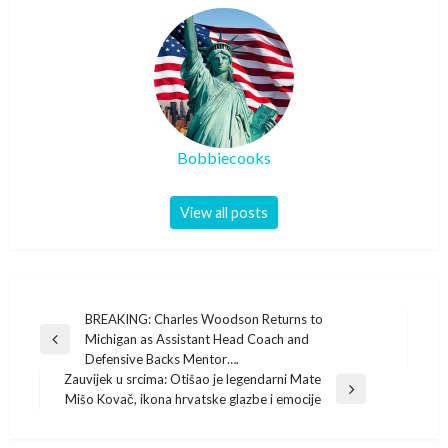
Bobbiecooks
View all posts
Post
BREAKING: Charles Woodson Returns to
Michigan as Assistant Head Coach and
navigation
Previous
Defensive Backs Mentor….
Post
Zauvijek u srcima: Otišao je legendarni Mate
Next
Mišo Kovač, ikona hrvatske glazbe i emocije
Post