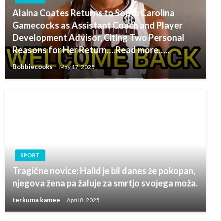
Alaina Coates Returns to South Carolina
Gamecocks as Assistant Coach and Player
Development Advisor, Citing Two Personal
Reasons for Her Return….Read more…..
Bobbiecooks
May 17, 2025
SPORT
Tragične novice: Halid je bil danes že pokopan,
njegova žena pa žaluje za smrtjo svojega moža.
terkuma kamee
April 8, 2025