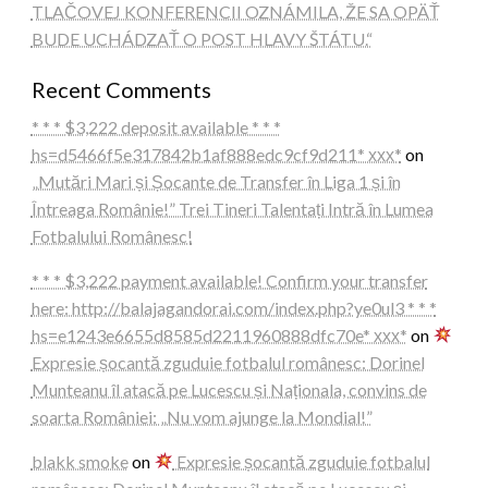
TLAČOVEJ KONFERENCII OZNÁMILA, ŽE SA OPÄŤ
BUDE UCHÁDZAŤ O POST HLAVY ŠTÁTU.“
Recent Comments
* * * $3,222 deposit available * * *
hs=d5466f5e317842b1af888edc9cf9d211* ххх*
on
„Mutări Mari și Șocante de Transfer în Liga 1 și în
Întreaga Românie!” Trei Tineri Talentați Intră în Lumea
Fotbalului Românesc!
* * * $3,222 payment available! Confirm your transfer
here: http://balajagandorai.com/index.php?ye0ul3 * * *
hs=e1243e6655d8585d2211960888dfc70e* ххх*
on
Expresie șocantă zguduie fotbalul românesc: Dorinel
Munteanu îl atacă pe Lucescu și Naționala, convins de
soarta României: „Nu vom ajunge la Mondial!”
blakk smoke
on
Expresie șocantă zguduie fotbalul