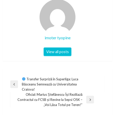
imoter tyopine
View all posts
Post
Transfer Surpriză în Superliga: Luca
Băsceanu Semnează cu Universitatea
navigation
Previous
Craiova!
Post
Oficial: Marius Ștefănescu Își Reziliază
Contractul cu FCSB și Revine la Sepsi OSK –
Next
„Voi Lăsa Totul pe Teren!”
Post