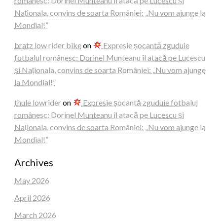
românesc: Dorinel Munteanu îl atacă pe Lucescu și
Naționala, convins de soarta României: „Nu vom ajunge la
Mondial!”
bratz low rider bike
on
Expresie șocantă zguduie
fotbalul românesc: Dorinel Munteanu îl atacă pe Lucescu
și Naționala, convins de soarta României: „Nu vom ajunge
la Mondial!”
thule lowrider
on
Expresie șocantă zguduie fotbalul
românesc: Dorinel Munteanu îl atacă pe Lucescu și
Naționala, convins de soarta României: „Nu vom ajunge la
Mondial!”
Archives
May 2026
April 2026
March 2026