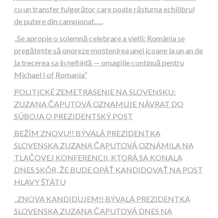
cu un transfer fulgerător care poate răsturna echilibrul
de putere din campionat…..
„Se apropie o solemnă celebrare a vieții: România se
pregătește să onoreze moștenirea unei icoane la un an de
la trecerea sa în neființă — omagiile continuă pentru
Michael I of Romania”
POLITICKÉ ZEMETRASENIE NA SLOVENSKU:
ZUZANA ČAPUTOVÁ OZNAMUJE NÁVRAT DO
SÚBOJA O PREZIDENTSKÝ POST
BEŽÍM ZNOVU!! BÝVALÁ PREZIDENTKA
SLOVENSKA ZUZANA ČAPUTOVÁ OZNÁMILA NA
TLAČOVEJ KONFERENCII, KTORÁ SA KONALA
DNES SKÔR, ŽE BUDE OPÄŤ KANDIDOVAŤ NA POST
HLAVY ŠTÁTU
„ZNOVA KANDIDUJEM!! BÝVALÁ PREZIDENTKA
SLOVENSKA ZUZANA ČAPUTOVÁ DNES NA