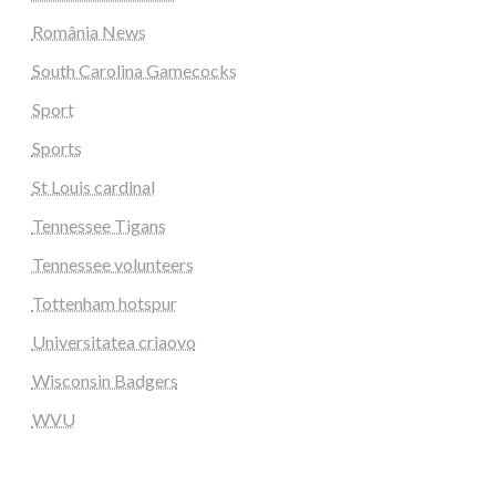
România News
South Carolina Gamecocks
Sport
Sports
St Louis cardinal
Tennessee Tigans
Tennessee volunteers
Tottenham hotspur
Universitatea criaovo
Wisconsin Badgers
WVU