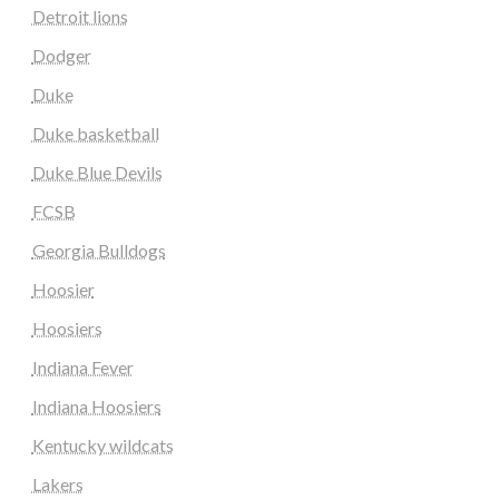
Detroit lions
Dodger
Duke
Duke basketball
Duke Blue Devils
FCSB
Georgia Bulldogs
Hoosier
Hoosiers
Indiana Fever
Indiana Hoosiers
Kentucky wildcats
Lakers