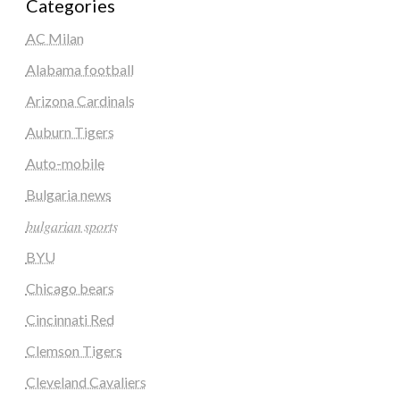
Categories
AC Milan
Alabama football
Arizona Cardinals
Auburn Tigers
Auto-mobile
Bulgaria news
𝑏𝑢𝑙𝑔𝑎𝑟𝑖𝑎𝑛 𝑠𝑝𝑜𝑟𝑡𝑠
BYU
Chicago bears
Cincinnati Red
Clemson Tigers
Cleveland Cavaliers