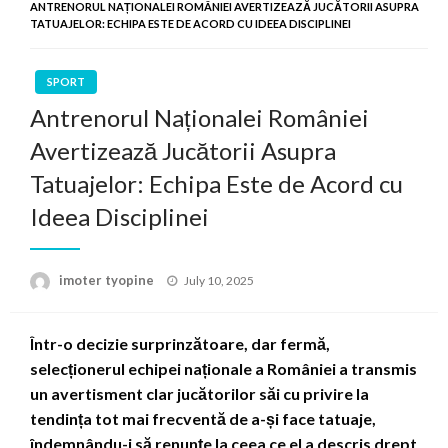
ANTRENORUL NAȚIONALEI ROMÂNIEI AVERTIZEAZĂ JUCĂTORII ASUPRA
TATUAJELOR: ECHIPA ESTE DE ACORD CU IDEEA DISCIPLINEI
SPORT
Antrenorul Naționalei României
Avertizează Jucătorii Asupra
Tatuajelor: Echipa Este de Acord cu
Ideea Disciplinei
Posted
imoter tyopine
July 10, 2025
on
Într-o decizie surprinzătoare, dar fermă,
selecționerul echipei naționale a României a transmis
un avertisment clar jucătorilor săi cu privire la
tendința tot mai frecventă de a-și face tatuaje,
îndemnându-i să renunțe la ceea ce el a descris drept