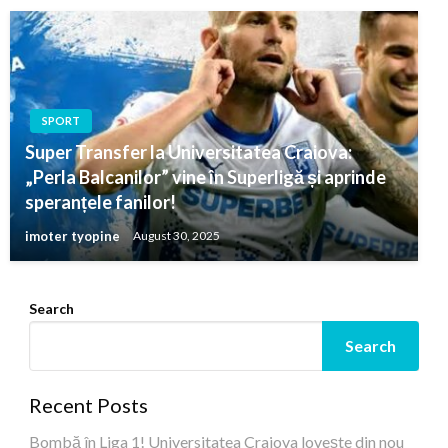
SPORT
Super Transfer la Universitatea Craiova:
„Perla Balcanilor” vine în Superligă și aprinde
speranțele fanilor!
imoter tyopine
August 30, 2025
Search
Search
Recent Posts
Bombă în Liga 1! Universitatea Craiova lovește din nou