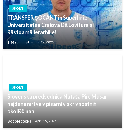
SPORT
TRANSFER ȘOCANT în Superligă:
Universitatea Craiova Dă Lovitura și
Răstoarnă Ierarhiile!
T Man
September 12, 2025
SPORT
Slovenska predsednica Nataša Pirc Musar
najdena mrtva v pisarni v skrivnostnih
okoliščinah
Bobbiecooks
April 15, 2025