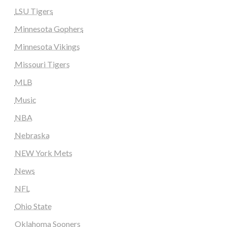
LSU Tigers
Minnesota Gophers
Minnesota Vikings
Missouri Tigers
MLB
Music
NBA
Nebraska
NEW York Mets
News
NFL
Ohio State
Oklahoma Sooners