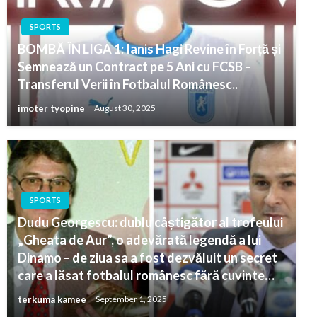
SPORTS
BOMBĂ ÎN LIGA 1: Ianis Hagi Revine în Forță și
Semnează un Contract pe 5 Ani cu FCSB –
Transferul Verii în Fotbalul Românesc..
imoter tyopine
August 30, 2025
SPORTS
Dudu Georgescu: dublu câștigător al trofeului
„Gheata de Aur”, o adevărată legendă a lui
Dinamo – de ziua sa a fost dezvăluit un secret
care a lăsat fotbalul românesc fără cuvinte…
terkuma kamee
September 1, 2025