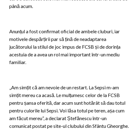
până acum.
Anunțul a fost confirmat oficial de ambele cluburi, iar
motivele despărțirii par să țină de neadaptarea
jucătorului la stilul de joc impus de FCSB și de dorința
acestuia de a avea un rol mai important într-un mediu
familiar.
„Am simțit că am nevoie de un restart. La Sepsi m-am
simțit mereu ca acasă. Le mulțumesc celor de la FCSB
pentru șansa oferită, dar acum sunt hotărât să dau totul
pentru culorile lui Sepsi. Voi lăsa totul pe teren, așa cum
am făcut mereu”, a declarat Ștefănescu într-un
comunicat postat pe site-ul clubului din Sfântu Gheorghe.