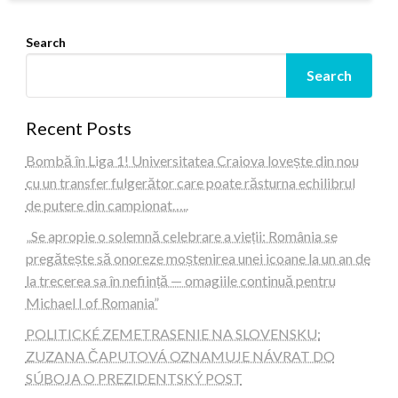
Search
Search
Recent Posts
Bombă în Liga 1! Universitatea Craiova lovește din nou
cu un transfer fulgerător care poate răsturna echilibrul
de putere din campionat…..
„Se apropie o solemnă celebrare a vieții: România se
pregătește să onoreze moștenirea unei icoane la un an de
la trecerea sa în neființă — omagiile continuă pentru
Michael I of Romania”
POLITICKÉ ZEMETRASENIE NA SLOVENSKU:
ZUZANA ČAPUTOVÁ OZNAMUJE NÁVRAT DO
SÚBOJA O PREZIDENTSKÝ POST