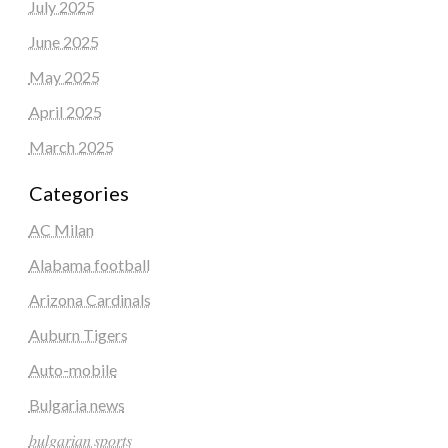
July 2025
June 2025
May 2025
April 2025
March 2025
Categories
AC Milan
Alabama football
Arizona Cardinals
Auburn Tigers
Auto-mobile
Bulgaria news
𝑏𝑢𝑙𝑔𝑎𝑟𝑖𝑎𝑛 𝑠𝑝𝑜𝑟𝑡𝑠