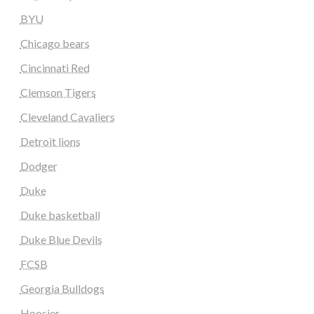
BYU
Chicago bears
Cincinnati Red
Clemson Tigers
Cleveland Cavaliers
Detroit lions
Dodger
Duke
Duke basketball
Duke Blue Devils
FCSB
Georgia Bulldogs
Hoosier