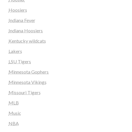
Hoosiers
Indiana Fever
Indiana Hoosiers
Kentucky wildcats
Lakers
LSU Tigers
Minnesota Gophers
Minnesota Vikings
Missouri Tigers
MLB
Music
NBA