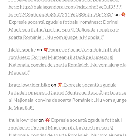
here: http://balajagandorai.com/index.php?ye0ul3 * * *
hs=e1243e6655d8585d2211960888dfc70e* ххх*
on
Expresie șocantă zguduie fotbalul românesc: Dorinel
Munteanu îl atacă pe Lucescu și Naționala, convins de
soarta României: „Nu vom ajunge la Mondial!”
blakk smoke
on
Expresie șocantă zguduie fotbalul
românesc: Dorinel Munteanu îl atacă pe Lucescu și
Naționala, convins de soarta României: „Nu vom ajunge la
Mondial!”
bratz low rider bike
on
Expresie șocantă zguduie
fotbalul românesc: Dorinel Munteanu îl atacă pe Lucescu
și Naționala, convins de soarta României: „Nu vom ajunge
la Mondial!”
thule lowrider
on
Expresie șocantă zguduie fotbalul
românesc: Dorinel Munteanu îl atacă pe Lucescu și
Naționala, convins de soarta României: „Nu vom ajunge la