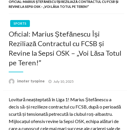
OFICIAL: MARIUS ȘTEFĂNESCU ÎȘI REZILIAZĂ CONTRACTUL CU FCSB ȘI
REVINE LA SEPSI OSK – „VOI LĂSA TOTUL PE TEREN!”
SPORTS
Oficial: Marius Ștefănescu Își
Reziliază Contractul cu FCSB și
Revine la Sepsi OSK – „Voi Lăsa Totul
pe Teren!”
Posted
imoter tyopine
July 10, 2025
on
Lovitură neașteptată în Liga 1! Marius Ștefănescu a
decis să-și rezilieze contractul cu FCSB, după o perioadă
scurtă și tensionată petrecută la clubul roș-albastru.
Mijlocașul ofensiv revine la Sepsi OSK, echipa alături de
care a cunoscut cele mai mari succese ale carierei sale de