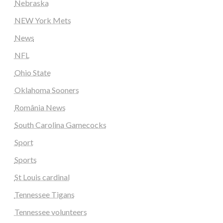
Nebraska
NEW York Mets
News
NFL
Ohio State
Oklahoma Sooners
România News
South Carolina Gamecocks
Sport
Sports
St Louis cardinal
Tennessee Tigans
Tennessee volunteers