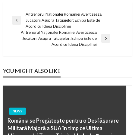
Post
Antrenorul Naționalei României Avertizează
Jucătorii Asupra Tatuajelor: Echipa Este de
navigation
Previous
Acord cu Ideea Disciplinei
Post
Antrenorul Naționalei României Avertizează
Jucătorii Asupra Tatuajelor: Echipa Este de
Next
Acord cu Ideea Disciplinei
Post
YOU MIGHT ALSO LIKE
NEWS
România se Pregătește pentru o Desfășurare
Militară Majoră a SUA în timp ce Ultima