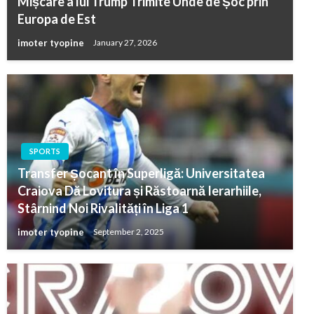
Mișcare a lui Trump Trimite Unde de Șoc prin
Europa de Est
imoter tyopine
January 27, 2026
SPORTS
Transfer Șocant în Superligă: Universitatea
Craiova Dă Lovitura și Răstoarnă Ierarhiile,
Stârnind Noi Rivalități în Liga 1
imoter tyopine
September 2, 2025