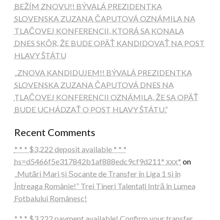
BEŽÍM ZNOVU!! BÝVALÁ PREZIDENTKA
SLOVENSKA ZUZANA ČAPUTOVÁ OZNÁMILA NA
TLAČOVEJ KONFERENCII, KTORÁ SA KONALA
DNES SKÔR, ŽE BUDE OPÄŤ KANDIDOVAŤ NA POST
HLAVY ŠTÁTU
„ZNOVA KANDIDUJEM!! BÝVALÁ PREZIDENTKA
SLOVENSKA ZUZANA ČAPUTOVÁ DNES NA
TLAČOVEJ KONFERENCII OZNÁMILA, ŽE SA OPÄŤ
BUDE UCHÁDZAŤ O POST HLAVY ŠTÁTU.“
Recent Comments
* * * $3,222 deposit available * * *
hs=d5466f5e317842b1af888edc9cf9d211* ххх*
on
„Mutări Mari și Șocante de Transfer în Liga 1 și în
Întreaga Românie!” Trei Tineri Talentați Intră în Lumea
Fotbalului Românesc!
* * * $3,222 payment available! Confirm your transfer