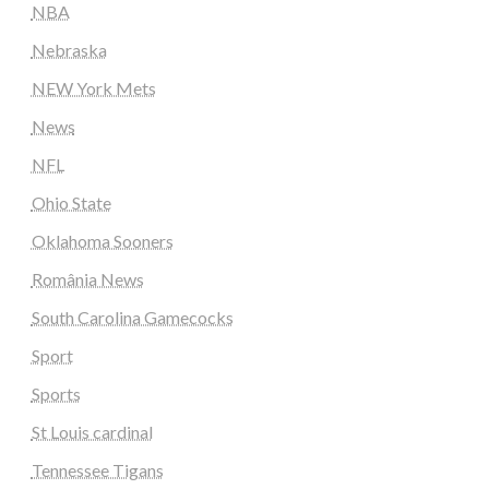
NBA
Nebraska
NEW York Mets
News
NFL
Ohio State
Oklahoma Sooners
România News
South Carolina Gamecocks
Sport
Sports
St Louis cardinal
Tennessee Tigans