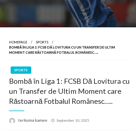
HOMEPAGE
SPORTS
BOMBĂ ÎN LIGA 1: FCSB DĂ LOVITURA CU UN TRANSFER DE ULTIM
MOMENT CARE RĂSTOARNĂ FOTBALUL ROMÂNESC…..
SPORTS
Bombă în Liga 1: FCSB Dă Lovitura cu
un Transfer de Ultim Moment care
Răstoarnă Fotbalul Românesc…..
Posted
terkuma kamee
September 10, 2025
on