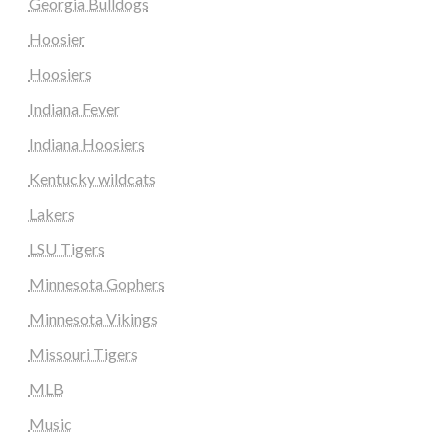
Georgia Bulldogs
Hoosier
Hoosiers
Indiana Fever
Indiana Hoosiers
Kentucky wildcats
Lakers
LSU Tigers
Minnesota Gophers
Minnesota Vikings
Missouri Tigers
MLB
Music