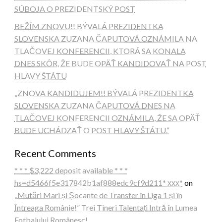
SÚBOJA O PREZIDENTSKÝ POST
BEŽÍM ZNOVU!! BÝVALÁ PREZIDENTKA
SLOVENSKA ZUZANA ČAPUTOVÁ OZNÁMILA NA
TLAČOVEJ KONFERENCII, KTORÁ SA KONALA
DNES SKÔR, ŽE BUDE OPÄŤ KANDIDOVAŤ NA POST
HLAVY ŠTÁTU
„ZNOVA KANDIDUJEM!! BÝVALÁ PREZIDENTKA
SLOVENSKA ZUZANA ČAPUTOVÁ DNES NA
TLAČOVEJ KONFERENCII OZNÁMILA, ŽE SA OPÄŤ
BUDE UCHÁDZAŤ O POST HLAVY ŠTÁTU.“
Recent Comments
* * * $3,222 deposit available * * *
hs=d5466f5e317842b1af888edc9cf9d211* ххх*
on
„Mutări Mari și Șocante de Transfer în Liga 1 și în
Întreaga Românie!” Trei Tineri Talentați Intră în Lumea
Fotbalului Românesc!