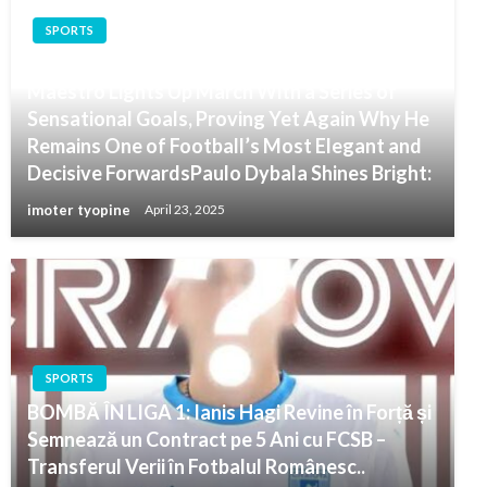
SPORTS
Paulo Dybala Shines Bright: The Argentine
Maestro Lights Up March With a Series of
Sensational Goals, Proving Yet Again Why He
Remains One of Football’s Most Elegant and
Decisive ForwardsPaulo Dybala Shines Bright:
imoter tyopine
April 23, 2025
SPORTS
BOMBĂ ÎN LIGA 1: Ianis Hagi Revine în Forță și
Semnează un Contract pe 5 Ani cu FCSB –
Transferul Verii în Fotbalul Românesc..