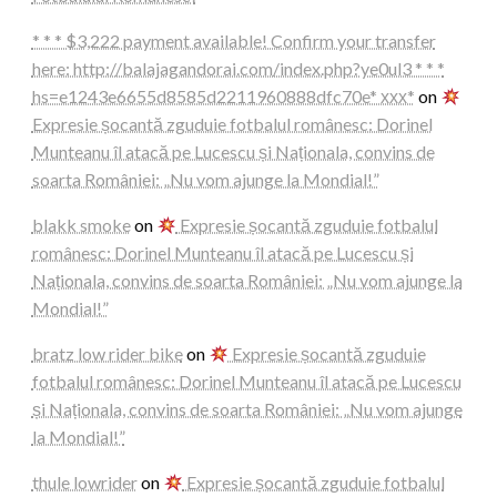
* * * $3,222 payment available! Confirm your transfer
here: http://balajagandorai.com/index.php?ye0ul3 * * *
hs=e1243e6655d8585d2211960888dfc70e* ххх*
on
Expresie șocantă zguduie fotbalul românesc: Dorinel
Munteanu îl atacă pe Lucescu și Naționala, convins de
soarta României: „Nu vom ajunge la Mondial!”
blakk smoke
on
Expresie șocantă zguduie fotbalul
românesc: Dorinel Munteanu îl atacă pe Lucescu și
Naționala, convins de soarta României: „Nu vom ajunge la
Mondial!”
bratz low rider bike
on
Expresie șocantă zguduie
fotbalul românesc: Dorinel Munteanu îl atacă pe Lucescu
și Naționala, convins de soarta României: „Nu vom ajunge
la Mondial!”
thule lowrider
on
Expresie șocantă zguduie fotbalul