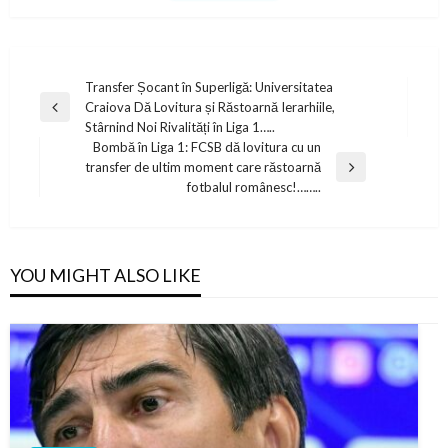
Post
Transfer Șocant în Superligă: Universitatea
Craiova Dă Lovitura și Răstoarnă Ierarhiile,
navigation
Previous
Stârnind Noi Rivalități în Liga 1…..
Post
Bombă în Liga 1: FCSB dă lovitura cu un
transfer de ultim moment care răstoarnă
Next
fotbalul românesc!……..
Post
YOU MIGHT ALSO LIKE