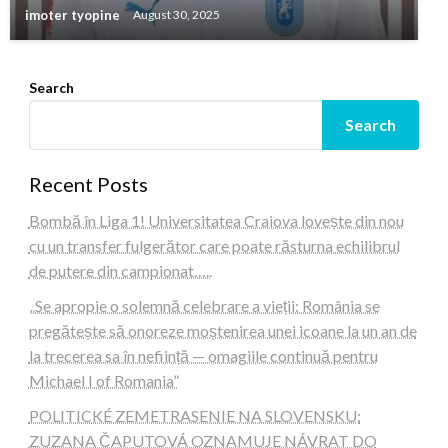
imoter tyopine
August 30, 2025
Search
Search
Recent Posts
Bombă în Liga 1! Universitatea Craiova lovește din nou
cu un transfer fulgerător care poate răsturna echilibrul
de putere din campionat…..
„Se apropie o solemnă celebrare a vieții: România se
pregătește să onoreze moștenirea unei icoane la un an de
la trecerea sa în neființă — omagiile continuă pentru
Michael I of Romania”
POLITICKÉ ZEMETRASENIE NA SLOVENSKU:
ZUZANA ČAPUTOVÁ OZNAMUJE NÁVRAT DO