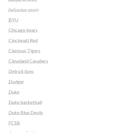
𝑏𝑢𝑙𝑔𝑎𝑟𝑖𝑎𝑛 𝑠𝑝𝑜𝑟𝑡𝑠
BYU
Chicago bears
Cincinnati Red
Clemson Tigers
Cleveland Cavaliers
Detroit lions
Dodger
Duke
Duke basketball
Duke Blue Devils
FCSB