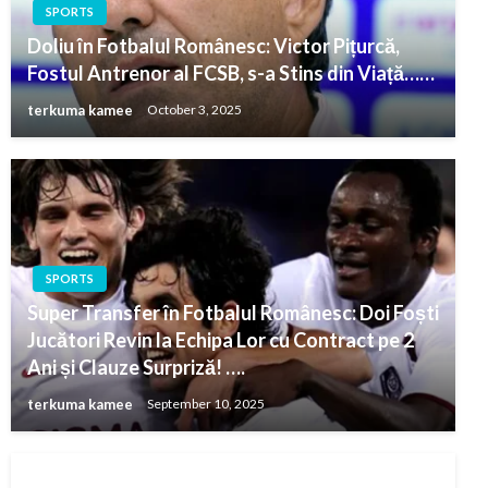
SPORTS
Doliu în Fotbalul Românesc: Victor Pițurcă,
Fostul Antrenor al FCSB, s-a Stins din Viață……
terkuma kamee
October 3, 2025
SPORTS
Super Transfer în Fotbalul Românesc: Doi Foști
Jucători Revin la Echipa Lor cu Contract pe 2
Ani și Clauze Surpriză! ….
terkuma kamee
September 10, 2025