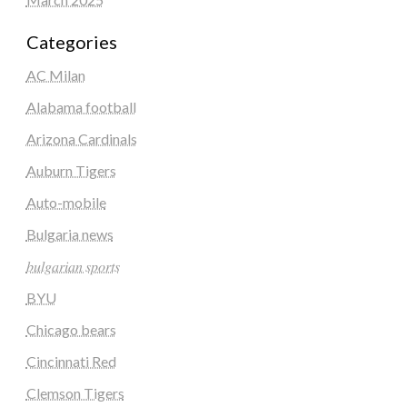
Categories
AC Milan
Alabama football
Arizona Cardinals
Auburn Tigers
Auto-mobile
Bulgaria news
𝑏𝑢𝑙𝑔𝑎𝑟𝑖𝑎𝑛 𝑠𝑝𝑜𝑟𝑡𝑠
BYU
Chicago bears
Cincinnati Red
Clemson Tigers