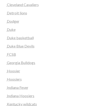
Cleveland Cavaliers
Detroit lions
Dodger
Duke
Duke basketball
Duke Blue Devils
FCSB
Georgia Bulldogs
Hoosier
Hoosiers
Indiana Fever
Indiana Hoosiers
Kentucky wildcats