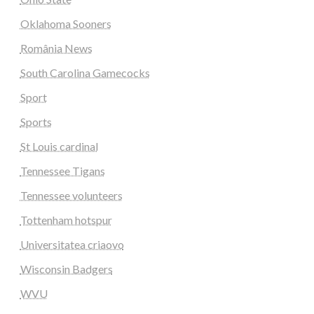
Oklahoma Sooners
România News
South Carolina Gamecocks
Sport
Sports
St Louis cardinal
Tennessee Tigans
Tennessee volunteers
Tottenham hotspur
Universitatea criaovo
Wisconsin Badgers
WVU