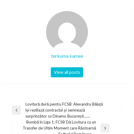
terkuma kamee
View all posts
Post
Lovitură dură pentru FCSB: Alexandru Băluță
își reziliază contractul și semnează
navigation
Previous
surprinzător cu Dinamo București…….
Post
Bombă în Liga 1: FCSB Dă Lovitura cu un
Transfer de Ultim Moment care Răstoarnă
Next
Fotbalul Românesc…..