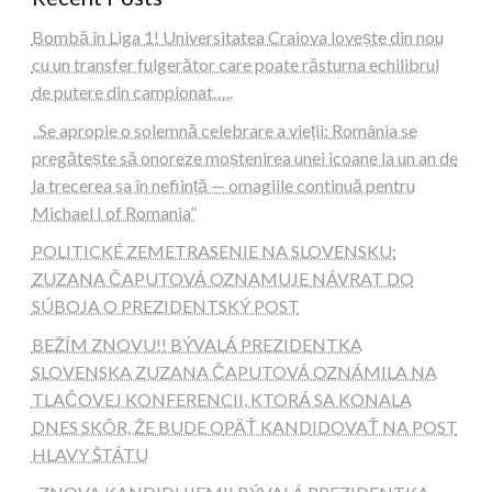
Bombă în Liga 1! Universitatea Craiova lovește din nou
cu un transfer fulgerător care poate răsturna echilibrul
de putere din campionat…..
„Se apropie o solemnă celebrare a vieții: România se
pregătește să onoreze moștenirea unei icoane la un an de
la trecerea sa în neființă — omagiile continuă pentru
Michael I of Romania”
POLITICKÉ ZEMETRASENIE NA SLOVENSKU:
ZUZANA ČAPUTOVÁ OZNAMUJE NÁVRAT DO
SÚBOJA O PREZIDENTSKÝ POST
BEŽÍM ZNOVU!! BÝVALÁ PREZIDENTKA
SLOVENSKA ZUZANA ČAPUTOVÁ OZNÁMILA NA
TLAČOVEJ KONFERENCII, KTORÁ SA KONALA
DNES SKÔR, ŽE BUDE OPÄŤ KANDIDOVAŤ NA POST
HLAVY ŠTÁTU