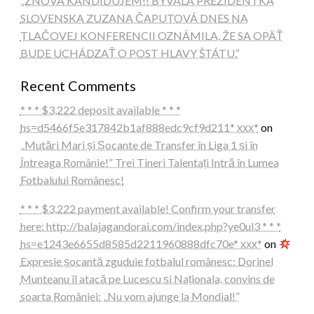
„ZNOVA KANDIDUJEM!! BÝVALÁ PREZIDENTKA
SLOVENSKA ZUZANA ČAPUTOVÁ DNES NA
TLAČOVEJ KONFERENCII OZNÁMILA, ŽE SA OPÄŤ
BUDE UCHÁDZAŤ O POST HLAVY ŠTÁTU.“
Recent Comments
* * * $3,222 deposit available * * *
hs=d5466f5e317842b1af888edc9cf9d211* ххх*
on
„Mutări Mari și Șocante de Transfer în Liga 1 și în
Întreaga Românie!” Trei Tineri Talentați Intră în Lumea
Fotbalului Românesc!
* * * $3,222 payment available! Confirm your transfer
here: http://balajagandorai.com/index.php?ye0ul3 * * *
hs=e1243e6655d8585d2211960888dfc70e* ххх*
on
Expresie șocantă zguduie fotbalul românesc: Dorinel
Munteanu îl atacă pe Lucescu și Naționala, convins de
soarta României: „Nu vom ajunge la Mondial!”