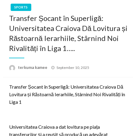
SPORTS
Transfer Șocant în Superligă:
Universitatea Craiova Dă Lovitura și
Răstoarnă Ierarhiile, Stârnind Noi
Rivalități în Liga 1…..
Posted
terkuma kamee
September 10, 2025
on
Transfer Șocant în Superligă: Universitatea Craiova Dă
Lovitura și Răstoarnă Ierarhiile, Stârnind Noi Rivalități în
Liga 1
Universitatea Craiova a dat lovitura pe piața
transferurilor și a reușit să producă un adevărat