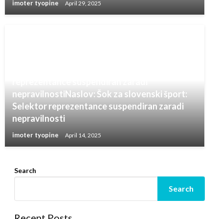
imoter tyopine
April 29, 2025
odločitev zveze. Medtem pa se odpirajo
vprašanja o dolgoročnem vodenju
reprezentance in morebitnih spremembah v
trenerskem štabu. Zgodba se še razvija, več
informacij pa naj bi bilo znanih v naslednjih
dneh.Naslov: Šok za slovenski šport: Selektor
reprezentance suspendiran zaradi
nepravilnostiNaslov: Šok za slovenski šport:
Selektor reprezentance suspendiran zaradi
nepravilnosti
imoter tyopine
April 14, 2025
Search
Search
Recent Posts