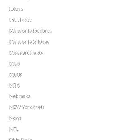
Lakers
LSU Tigers
Minnesota Gophers
Minnesota Vikings
Missouri Tigers
MLB
Music
NBA
Nebraska
NEW York Mets
News
NFL
Ohio State