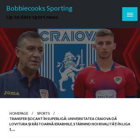
Skip
Bobbiecooks Sporting
to
Up to date sport news
content
HOMEPAGE
SPORTS
TRANSFER ȘOCANT ÎN SUPERLIGĂ: UNIVERSITATEA CRAIOVA DĂ
LOVITURA ȘI RĂSTOARNĂ IERARHIILE, STÂRNIND NOI RIVALITĂȚI ÎN LIGA
1…..