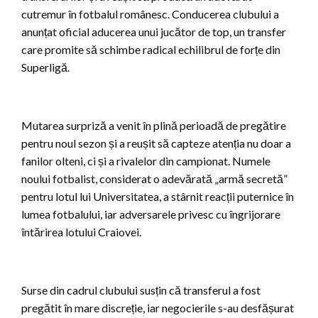
cutremur în fotbalul românesc. Conducerea clubului a
anunțat oficial aducerea unui jucător de top, un transfer
care promite să schimbe radical echilibrul de forțe din
Superligă.
Mutarea surpriză a venit în plină perioadă de pregătire
pentru noul sezon și a reușit să capteze atenția nu doar a
fanilor olteni, ci și a rivalelor din campionat. Numele
noului fotbalist, considerat o adevărată „armă secretă”
pentru lotul lui Universitatea, a stârnit reacții puternice în
lumea fotbalului, iar adversarele privesc cu îngrijorare
întărirea lotului Craiovei.
Surse din cadrul clubului susțin că transferul a fost
pregătit în mare discreție, iar negocierile s-au desfășurat