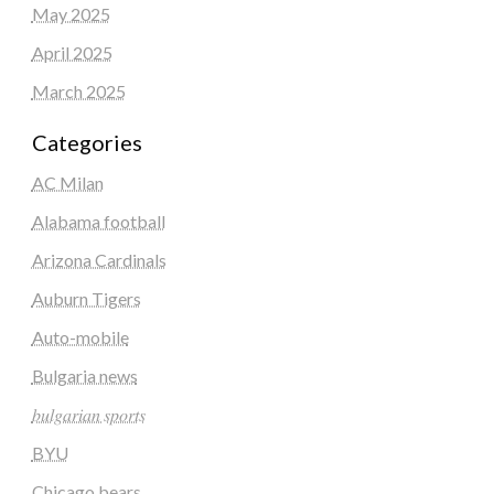
May 2025
April 2025
March 2025
Categories
AC Milan
Alabama football
Arizona Cardinals
Auburn Tigers
Auto-mobile
Bulgaria news
𝑏𝑢𝑙𝑔𝑎𝑟𝑖𝑎𝑛 𝑠𝑝𝑜𝑟𝑡𝑠
BYU
Chicago bears