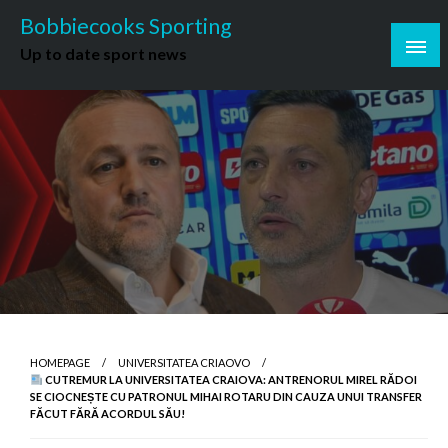
Skip
Bobbiecooks Sporting
to
Up to date sport news
content
HOMEPAGE
UNIVERSITATEA CRIAOVO
CUTREMUR LA UNIVERSITATEA CRAIOVA: ANTRENORUL MIREL RĂDOI
SE CIOCNEȘTE CU PATRONUL MIHAI ROTARU DIN CAUZA UNUI TRANSFER
FĂCUT FĂRĂ ACORDUL SĂU!