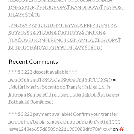
DNES SKÔR, ŽE BUDE OPÄŤ KANDIDOVAŤ NA POST
HLAVY ŠTÁTU
„ZNOVA KANDIDUJEM!! BÝVALÁ PREZIDENTKA
SLOVENSKA ZUZANA ČAPUTOVÁ DNES NA
TLAČOVEJ KONFERENCII OZNÁMILA, ŽE SA OPÄŤ
BUDE UCHÁDZAŤ O POST HLAVY ŠTÁTU.“
Recent Comments
* * * $3,222 deposit available * * *
hs=d5466f5e317842b1af888edc9cf9d211* ххх*
on
„Mutări Mari și Șocante de Transfer în Liga 1 și în
Întreaga Românie!” Trei Tineri Talentați Intră în Lumea
Fotbalului Românesc!
* * * $3,222 payment available! Confirm your transfer
here: http://balajagandorai.com/index.php?ye0ul3 * * *
hs=e1243e6655d8585d2211960888dfc70e* ххх*
on