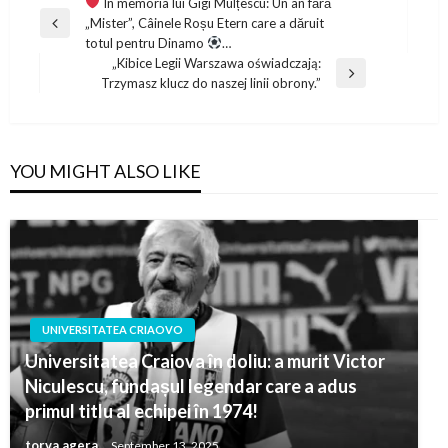
Post
În memoria lui Gigi Mulțescu: Un an fără
„Mister”, Câinele Roșu Etern care a dăruit
navigation
Previous
totul pentru Dinamo
…
Post
„Kibice Legii Warszawa oświadczają:
Next
Trzymasz klucz do naszej linii obrony.”
Post
YOU MIGHT ALSO LIKE
UNIVERSITATEA CRIAOVO
Universitatea Craiova în doliu: a murit Victor
Niculescu, fundașul legendar care a adus
primul titlu al echipei în 1974!
torva agera
September 13, 2025