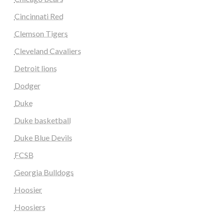
Cincinnati Red
Clemson Tigers
Cleveland Cavaliers
Detroit lions
Dodger
Duke
Duke basketball
Duke Blue Devils
FCSB
Georgia Bulldogs
Hoosier
Hoosiers