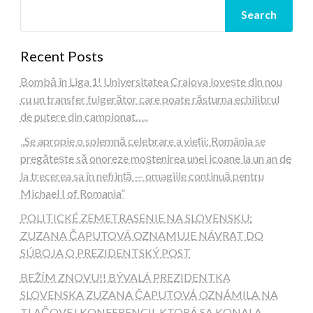
Search
Recent Posts
Bombă în Liga 1! Universitatea Craiova lovește din nou
cu un transfer fulgerător care poate răsturna echilibrul
de putere din campionat…..
„Se apropie o solemnă celebrare a vieții: România se
pregătește să onoreze moștenirea unei icoane la un an de
la trecerea sa în neființă — omagiile continuă pentru
Michael I of Romania”
POLITICKÉ ZEMETRASENIE NA SLOVENSKU:
ZUZANA ČAPUTOVÁ OZNAMUJE NÁVRAT DO
SÚBOJA O PREZIDENTSKÝ POST
BEŽÍM ZNOVU!! BÝVALÁ PREZIDENTKA
SLOVENSKA ZUZANA ČAPUTOVÁ OZNÁMILA NA
TLAČOVEJ KONFERENCII, KTORÁ SA KONALA