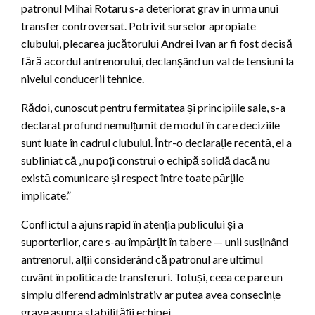
patronul Mihai Rotaru s-a deteriorat grav în urma unui
transfer controversat. Potrivit surselor apropiate
clubului, plecarea jucătorului Andrei Ivan ar fi fost decisă
fără acordul antrenorului, declanșând un val de tensiuni la
nivelul conducerii tehnice.
Rădoi, cunoscut pentru fermitatea și principiile sale, s-a
declarat profund nemulțumit de modul în care deciziile
sunt luate în cadrul clubului. Într-o declarație recentă, el a
subliniat că „nu poți construi o echipă solidă dacă nu
există comunicare și respect între toate părțile
implicate.”
Conflictul a ajuns rapid în atenția publicului și a
suporterilor, care s-au împărțit în tabere — unii susținând
antrenorul, alții considerând că patronul are ultimul
cuvânt în politica de transferuri. Totuși, ceea ce pare un
simplu diferend administrativ ar putea avea consecințe
grave asupra stabilității echipei.