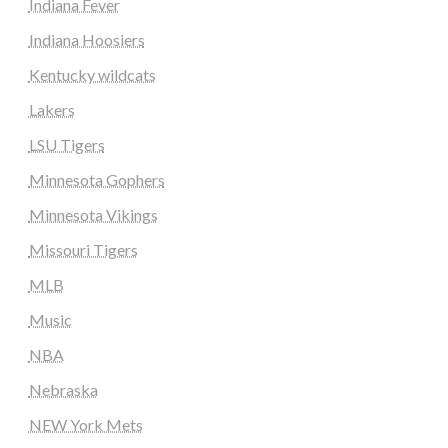
Indiana Fever
Indiana Hoosiers
Kentucky wildcats
Lakers
LSU Tigers
Minnesota Gophers
Minnesota Vikings
Missouri Tigers
MLB
Music
NBA
Nebraska
NEW York Mets