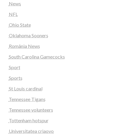
News
NFL
Ohio State
Oklahoma Sooners
România News
South Carolina Gamecocks
Sport
Sports
St Louis cardinal
Tennessee Tigans
Tennessee volunteers
Tottenham hotspur
Universitatea criaovo