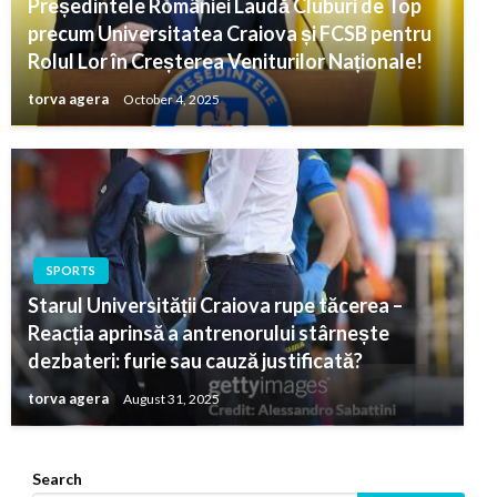
Președintele României Laudă Cluburi de Top
precum Universitatea Craiova și FCSB pentru
Rolul Lor în Creșterea Veniturilor Naționale!
torva agera
October 4, 2025
SPORTS
Starul Universității Craiova rupe tăcerea –
Reacția aprinsă a antrenorului stârnește
dezbateri: furie sau cauză justificată?
torva agera
August 31, 2025
Search