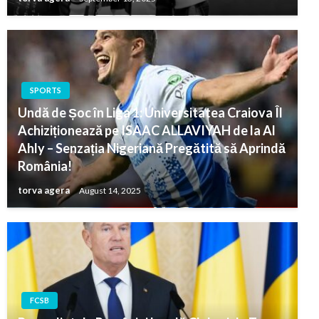
SPORTS
Undă de Șoc în Liga 1: Universitatea Craiova Îl
Achiziționează pe ISAAC ALLAVIYAH de la Al
Ahly – Senzația Nigeriană Pregătită să Aprindă
România!
torva agera
August 14, 2025
FCSB