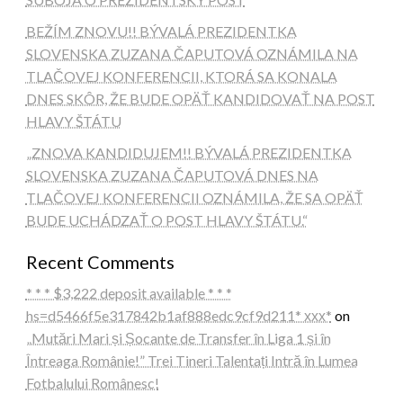
BEŽÍM ZNOVU!! BÝVALÁ PREZIDENTKA
SLOVENSKA ZUZANA ČAPUTOVÁ OZNÁMILA NA
TLAČOVEJ KONFERENCII, KTORÁ SA KONALA
DNES SKÔR, ŽE BUDE OPÄŤ KANDIDOVAŤ NA POST
HLAVY ŠTÁTU
„ZNOVA KANDIDUJEM!! BÝVALÁ PREZIDENTKA
SLOVENSKA ZUZANA ČAPUTOVÁ DNES NA
TLAČOVEJ KONFERENCII OZNÁMILA, ŽE SA OPÄŤ
BUDE UCHÁDZAŤ O POST HLAVY ŠTÁTU.“
Recent Comments
* * * $3,222 deposit available * * *
hs=d5466f5e317842b1af888edc9cf9d211* ххх*
on
„Mutări Mari și Șocante de Transfer în Liga 1 și în
Întreaga Românie!” Trei Tineri Talentați Intră în Lumea
Fotbalului Românesc!