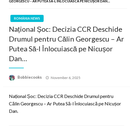
GEORGESCU – AR PUTEA SĂ-L ÎNLOCUIASCĂ PE NICUȘOR DAN…
ROMÂNIA NEWS
Național Șoc: Decizia CCR Deschide
Drumul pentru Călin Georgescu – Ar
Putea Să-l Înlocuiască pe Nicușor
Dan…
Posted
Bobbiecooks
November 6, 2025
on
Național Șoc: Decizia CCR Deschide Drumul pentru
Călin Georgescu – Ar Putea Să-l Înlocuiască pe Nicușor
Dan.