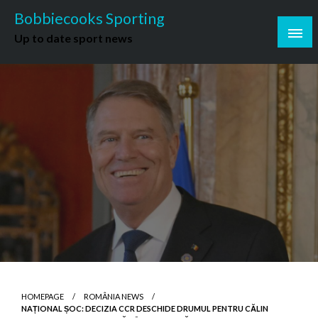
Skip
Bobbiecooks Sporting
to
Up to date sport news
content
HOMEPAGE
ROMÂNIA NEWS
NAȚIONAL ȘOC: DECIZIA CCR DESCHIDE DRUMUL PENTRU CĂLIN