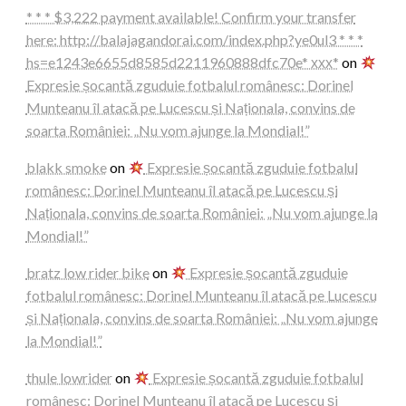
* * * $3,222 payment available! Confirm your transfer
here: http://balajagandorai.com/index.php?ye0ul3 * * *
hs=e1243e6655d8585d2211960888dfc70e* ххх*
on
Expresie șocantă zguduie fotbalul românesc: Dorinel
Munteanu îl atacă pe Lucescu și Naționala, convins de
soarta României: „Nu vom ajunge la Mondial!”
blakk smoke
on
Expresie șocantă zguduie fotbalul
românesc: Dorinel Munteanu îl atacă pe Lucescu și
Naționala, convins de soarta României: „Nu vom ajunge la
Mondial!”
bratz low rider bike
on
Expresie șocantă zguduie
fotbalul românesc: Dorinel Munteanu îl atacă pe Lucescu
și Naționala, convins de soarta României: „Nu vom ajunge
la Mondial!”
thule lowrider
on
Expresie șocantă zguduie fotbalul
românesc: Dorinel Munteanu îl atacă pe Lucescu și