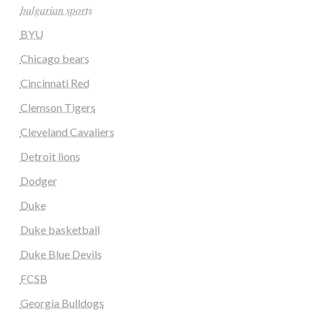
𝑏𝑢𝑙𝑔𝑎𝑟𝑖𝑎𝑛 𝑠𝑝𝑜𝑟𝑡𝑠
BYU
Chicago bears
Cincinnati Red
Clemson Tigers
Cleveland Cavaliers
Detroit lions
Dodger
Duke
Duke basketball
Duke Blue Devils
FCSB
Georgia Bulldogs