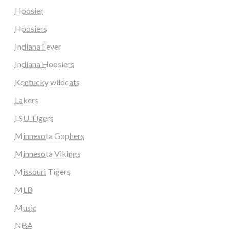
Hoosier
Hoosiers
Indiana Fever
Indiana Hoosiers
Kentucky wildcats
Lakers
LSU Tigers
Minnesota Gophers
Minnesota Vikings
Missouri Tigers
MLB
Music
NBA