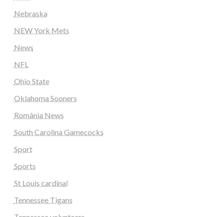
Nebraska
NEW York Mets
News
NFL
Ohio State
Oklahoma Sooners
România News
South Carolina Gamecocks
Sport
Sports
St Louis cardinal
Tennessee Tigans
Tennessee volunteers