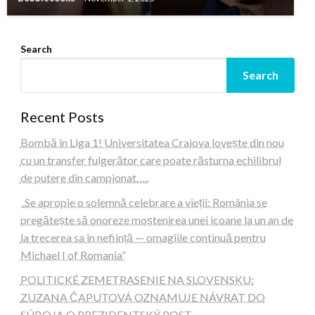
Search
Search
Recent Posts
Bombă în Liga 1! Universitatea Craiova lovește din nou
cu un transfer fulgerător care poate răsturna echilibrul
de putere din campionat…..
„Se apropie o solemnă celebrare a vieții: România se
pregătește să onoreze moștenirea unei icoane la un an de
la trecerea sa în neființă — omagiile continuă pentru
Michael I of Romania”
POLITICKÉ ZEMETRASENIE NA SLOVENSKU:
ZUZANA ČAPUTOVÁ OZNAMUJE NÁVRAT DO
SÚBOJA O PREZIDENTSKÝ POST