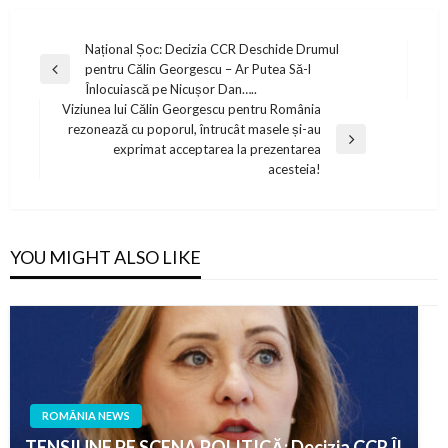
Post
Național Șoc: Decizia CCR Deschide Drumul
pentru Călin Georgescu – Ar Putea Să-l
navigation
Previous
Înlocuiască pe Nicușor Dan…..
Post
Viziunea lui Călin Georgescu pentru România
rezonează cu poporul, întrucât masele și-au
Next
exprimat acceptarea la prezentarea
Post
acesteia!
YOU MIGHT ALSO LIKE
ROMÂNIA NEWS
TENSIUNE PE SCENA POLITICĂ: Decizia CCR Îl