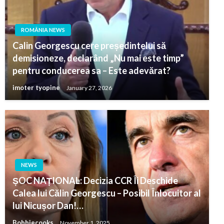
ROMÂNIA NEWS
Calin Georgescu cere președintelui să
demisioneze, declarând „Nu mai este timp”
pentru conducerea sa – Este adevărat?
imoter tyopine
January 27, 2026
NEWS
ȘOC NAȚIONAL: Decizia CCR Îi Deschide
Calea lui Călin Georgescu – Posibil Înlocuitor al
lui Nicușor Dan!…
Bobbiecooks
November 1, 2025