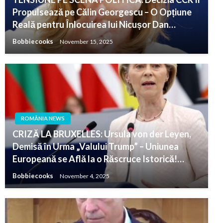
Propulsează pe Călin Georgescu – O Opțiune
Reală pentru Înlocuirea lui Nicușor Dan…
Bobbiecooks
November 15, 2025
ROMÂNIA NEWS
CRIZĂ LA BRUXELLES: Ursula von der Leyen,
Demisă în Urma „Valului Trump” – Uniunea
Europeană se Află la o Răscruce Istorică!…
Bobbiecooks
November 4, 2025