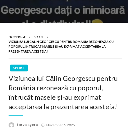
HOMEPAGE
SPORT
VIZIUNEA LUI CĂLIN GEORGESCU PENTRU ROMÂNIA REZONEAZĂ CU
POPORUL, ÎNTRUCÂT MASELE ȘI-AU EXPRIMAT ACCEPTAREA LA
PREZENTAREA ACESTEIA!
SPORT
Viziunea lui Călin Georgescu pentru
România rezonează cu poporul,
întrucât masele și-au exprimat
acceptarea la prezentarea acesteia!
Posted
torva agera
November 6, 2025