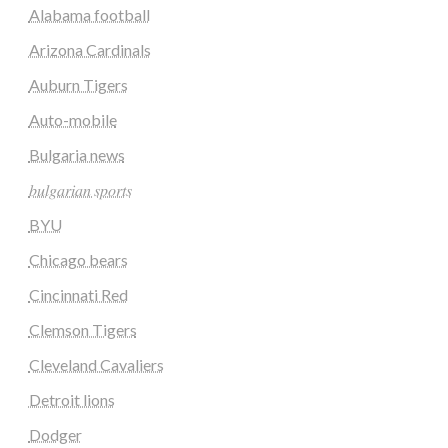
Alabama football
Arizona Cardinals
Auburn Tigers
Auto-mobile
Bulgaria news
𝑏𝑢𝑙𝑔𝑎𝑟𝑖𝑎𝑛 𝑠𝑝𝑜𝑟𝑡𝑠
BYU
Chicago bears
Cincinnati Red
Clemson Tigers
Cleveland Cavaliers
Detroit lions
Dodger