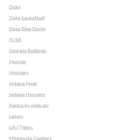
Duke
Duke basketball
Duke Blue Devils
FCSB
Georgia Bulldogs
Hoosier
Hoosiers
Indiana Fever
Indiana Hoosiers
Kentucky wildcats
Lakers
LSU Tigers
Minnesota Gophers