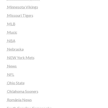
Minnesota Vikings
Missouri Tigers
MLB
Music
NBA
Nebraska
NEW York Mets
News
NFL
Ohio State
Oklahoma Sooners
România News