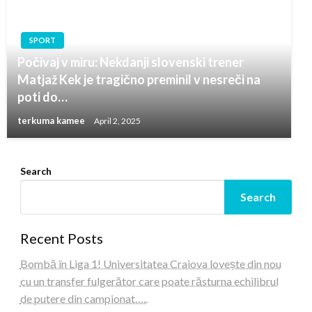
SPORT
Počivaj v miru: Nekdanji slovenski trener
Matjaž Kek je tragično preminil v nesreči na
poti do…
terkuma kamee
April 2, 2025
Search
Search
Recent Posts
Bombă în Liga 1! Universitatea Craiova lovește din nou
cu un transfer fulgerător care poate răsturna echilibrul
de putere din campionat…..