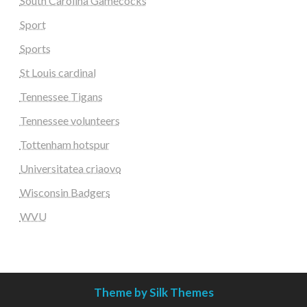
South Carolina Gamecocks
Sport
Sports
St Louis cardinal
Tennessee Tigans
Tennessee volunteers
Tottenham hotspur
Universitatea criaovo
Wisconsin Badgers
WVU
Theme by Silk Themes