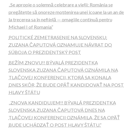
„Se apropie o solemnă celebrare a vieții: România se
pregătește să onoreze moștenirea unei icoane la un an de
la trecerea sa în neființă — omagiile continuă pentru
Michael I of Romania”
POLITICKÉ ZEMETRASENIE NA SLOVENSKU:
ZUZANA ČAPUTOVÁ OZNAMUJE NÁVRAT DO
SÚBOJA O PREZIDENTSKÝ POST
BEŽÍM ZNOVU!! BÝVALÁ PREZIDENTKA
SLOVENSKA ZUZANA ČAPUTOVÁ OZNÁMILA NA
TLAČOVEJ KONFERENCII, KTORÁ SA KONALA
DNES SKÔR, ŽE BUDE OPÄŤ KANDIDOVAŤ NA POST
HLAVY ŠTÁTU
„ZNOVA KANDIDUJEM!! BÝVALÁ PREZIDENTKA
SLOVENSKA ZUZANA ČAPUTOVÁ DNES NA
TLAČOVEJ KONFERENCII OZNÁMILA, ŽE SA OPÄŤ
BUDE UCHÁDZAŤ O POST HLAVY ŠTÁTU.“