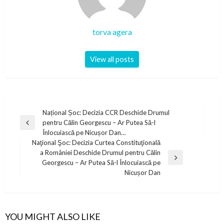
torva agera
View all posts
Post
Național Șoc: Decizia CCR Deschide Drumul
pentru Călin Georgescu – Ar Putea Să-l
navigation
Previous
Înlocuiască pe Nicușor Dan…
Post
Naţional Şoc: Decizia Curtea Constituţională
a României Deschide Drumul pentru Călin
Next
Georgescu – Ar Putea Să-l Înlocuiască pe
Post
Nicușor Dan
YOU MIGHT ALSO LIKE