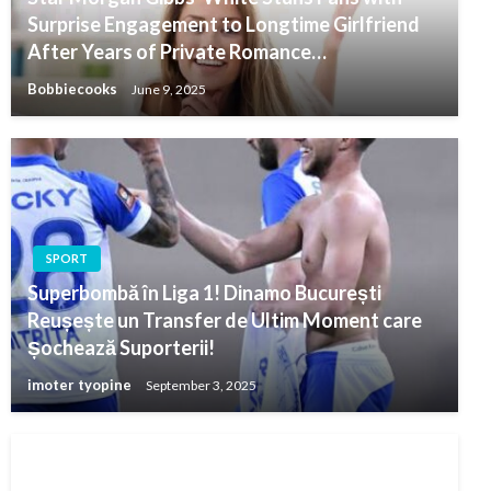
Surprise Engagement to Longtime Girlfriend
After Years of Private Romance…
Bobbiecooks
June 9, 2025
SPORT
Superbombă în Liga 1! Dinamo București
Reușește un Transfer de Ultim Moment care
Șochează Suporterii!
imoter tyopine
September 3, 2025