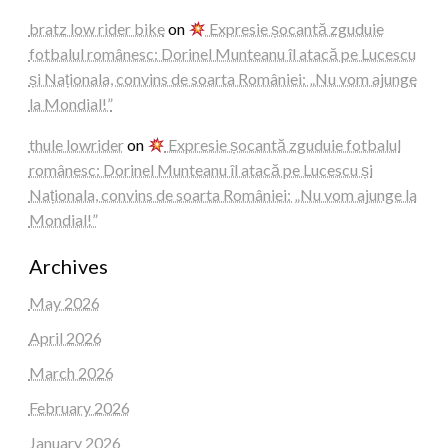
bratz low rider bike
on
Expresie șocantă zguduie
fotbalul românesc: Dorinel Munteanu îl atacă pe Lucescu
și Naționala, convins de soarta României: „Nu vom ajunge
la Mondial!”
thule lowrider
on
Expresie șocantă zguduie fotbalul
românesc: Dorinel Munteanu îl atacă pe Lucescu și
Naționala, convins de soarta României: „Nu vom ajunge la
Mondial!”
Archives
May 2026
April 2026
March 2026
February 2026
January 2026