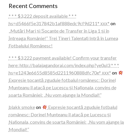
Recent Comments
* * * $3,222 deposit available * * *
hs=d5466f5e317842b1af888edc9cf9d211* ххх*
on
„Mutări Mari și Șocante de Transfer în Liga 1 și în
Întreaga Românie!” Trei Tineri Talentați Intră în Lumea
Fotbalului Românesc!
* * * $3,222 payment available! Confirm your transfer
here: http://balajagandorai.com/index.php?ye0ul3 * * *
hs=e1243e6655d8585d2211960888dfc70e* ххх*
on
Expresie șocantă zguduie fotbalul românesc: Dorinel
Munteanu îl atacă pe Lucescu și Naționala, convins de
soarta României: „Nu vom ajunge la Mondial!”
blakk smoke
on
Expresie șocantă zguduie fotbalul
românesc: Dorinel Munteanu îl atacă pe Lucescu și
Naționala, convins de soarta României: „Nu vom ajunge la
Mondial!”