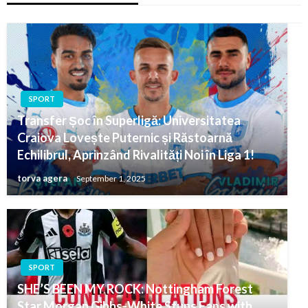
SPORT
Transfer Șoc în Superligă: Universitatea
Craiova Lovește Puternic și Răstoarnă
Echilibrul, Aprinzând Rivalități Noi în Liga 1!
torva agera
September 1, 2025
SPORT
SHE’S BEEN MY ROCK: Nottingham Forest
Star Morgan Gibbs-White Stuns Fans with