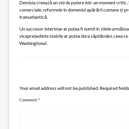
Demisia creează un vid de putere într-un moment critic, î
comerciale, reformele în domeniul apărării comune și pres
transatlantică.
Un succesor interimar ar putea fi numit în zilele următo
vicepreședinte stabile ar putea dura săptămâni, ceea ce 
Washingtonul.
LEAVE A RESPONSE
Your email address will not be published.
Required field
Comment
*