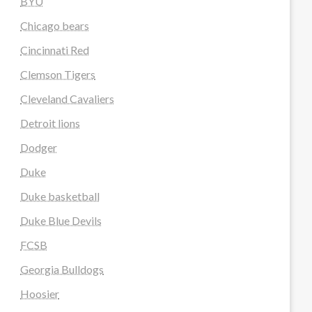
BYU
Chicago bears
Cincinnati Red
Clemson Tigers
Cleveland Cavaliers
Detroit lions
Dodger
Duke
Duke basketball
Duke Blue Devils
FCSB
Georgia Bulldogs
Hoosier