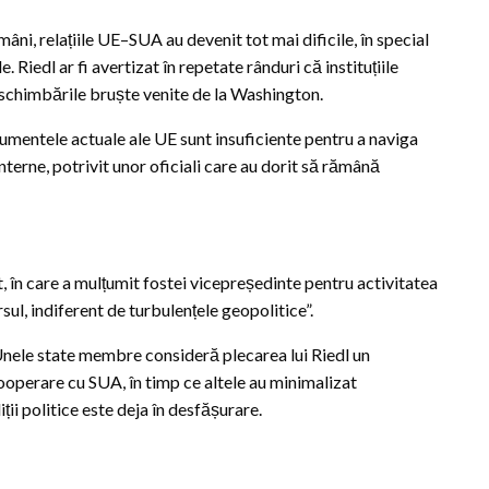
âni, relațiile UE–SUA au devenit tot mai dificile, în special
e. Riedl ar fi avertizat în repetate rânduri că instituțiile
 schimbările bruște venite de la Washington.
rumentele actuale ale UE sunt insuficiente pentru a naviga
 interne, potrivit unor oficiali care au dorit să rămână
în care a mulțumit fostei vicepreședinte pentru activitatea
sul, indiferent de turbulențele geopolitice”.
 Unele state membre consideră plecarea lui Riedl un
cooperare cu SUA, în timp ce altele au minimalizat
ții politice este deja în desfășurare.