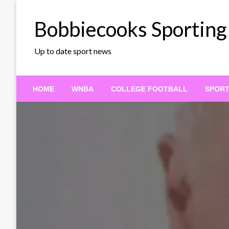
Skip
to
Bobbiecooks Sporting
content
Up to date sport news
HOME
WNBA
COLLEGE FOOTBALL
SPOR