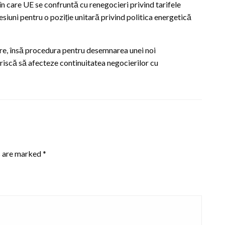
n care UE se confruntă cu renegocieri privind tarifele
iuni pentru o poziție unitară privind politica energetică
are, însă procedura pentru desemnarea unei noi
riscă să afecteze continuitatea negocierilor cu
s are marked
*