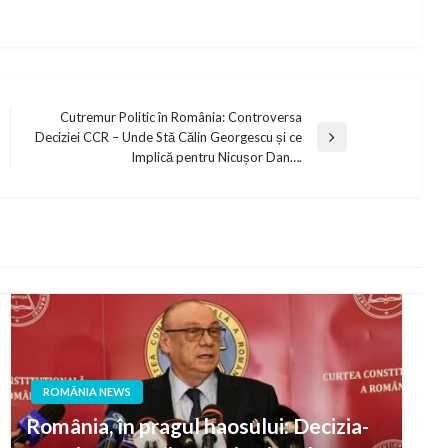
Cutremur Politic în România: Controversa
Deciziei CCR – Unde Stă Călin Georgescu și ce
Next
Implică pentru Nicușor Dan….
Post
ROMÂNIA NEWS
România, în pragul haosului: Decizia-