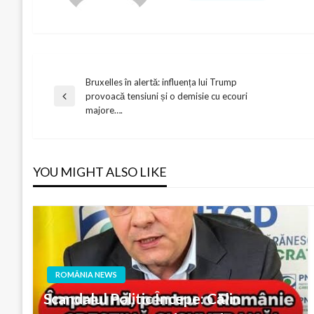
Bruxelles în alertă: influența lui Trump
Post
provoacă tensiuni și o demisie cu ecouri
Previous
majore….
Post
navigation
YOU MIGHT ALSO LIKE
ROMÂNIA NEWS
Scandalul Politic Începe: Călin