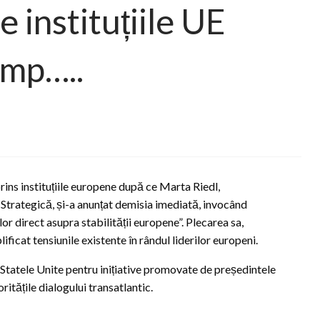
 instituțiile UE
ump…..
rins instituțiile europene după ce Marta Riedl,
trategică, și-a anunțat demisia imediată, invocând
or direct asupra stabilității europene”. Plecarea sa,
ficat tensiunile existente în rândul liderilor europeni.
în Statele Unite pentru inițiative promovate de președintele
itățile dialogului transatlantic.