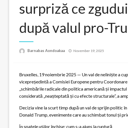
surpriză ce zguduie
după valul pro-Tr
Posted
Barnabas Aondoakaa
November 19, 2025
on
Bruxelles, 19 noiembrie 2025 — Un val de neliniște a cup
vicepreședintă a Comisiei Europene pentru Coordonare S
„schimbările radicale din politica americană și impactul l
considerată „neașteptată și cu efecte structurale”, a ampli
Decizia vine la scurt timp după un val de sprijin politic 
Donald Trump, evenimente care au schimbat tonul și prior
În spatele ușilor închise: cum s-a ajuns la ruptură