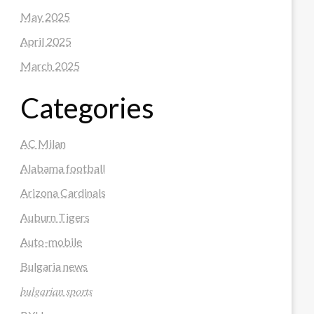
May 2025
April 2025
March 2025
Categories
AC Milan
Alabama football
Arizona Cardinals
Auburn Tigers
Auto-mobile
Bulgaria news
𝑏𝑢𝑙𝑔𝑎𝑟𝑖𝑎𝑛 𝑠𝑝𝑜𝑟𝑡𝑠