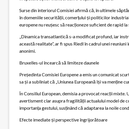
Surse din interiorul Comisiei afirmă că, în ultimele săptăm
în domeniile securității, comerțului și politicilor industrial
europene nu reușesc să reacționeze suficient de rapid la
„Dinamica transatlantică s-a modificat profund, iar inst
această realitate”, ar fi spus Riedl în cadrul unei reuniuni
anonimi.
Bruxelles-ul încearcă să limiteze daunele
Președinta Comisiei Europene a emis un comunicat scurt, 
sa și a subliniat că „Uniunea Europeană își va menține cur
În Consiliul European, demisia a provocat reacții mixte.
avertisment clar asupra fragilității actualului model de 
importanța gestului, susținând că adaptarea la noile condi
Efecte imediate și perspective îngrijorătoare