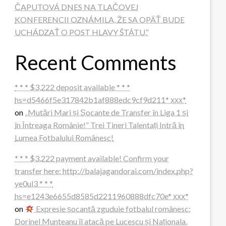
ČAPUTOVÁ DNES NA TLAČOVEJ
KONFERENCII OZNÁMILA, ŽE SA OPÄŤ BUDE
UCHÁDZAŤ O POST HLAVY ŠTÁTU.“
Recent Comments
* * * $3,222 deposit available * * *
hs=d5466f5e317842b1af888edc9cf9d211* ххх*
on
„Mutări Mari și Șocante de Transfer în Liga 1 și
în Întreaga Românie!” Trei Tineri Talentați Intră în
Lumea Fotbalului Românesc!
* * * $3,222 payment available! Confirm your
transfer here: http://balajagandorai.com/index.php?
ye0ul3 * * *
hs=e1243e6655d8585d2211960888dfc70e* ххх*
on
Expresie șocantă zguduie fotbalul românesc:
Dorinel Munteanu îl atacă pe Lucescu și Naționala,