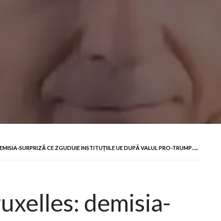
DEMISIA-SURPRIZĂ CE ZGUDUIE INSTITUȚIILE UE DUPĂ VALUL PRO-TRUMP…..
ruxelles: demisia-