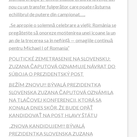
nou cu un transfer fulgerător care poate răsturna
echilibrul de putere din campionat…..
„Se apropie o solemnă celebrare a vieții: România se
pregătește să onoreze moștenirea unei icoane la un
an de la trecerea sa în neființă — omagiile continuă
pentru Michael I of Romania”
POLITICKÉ ZEMETRASENIE NA SLOVENSKU:
ZUZANA ČAPUTOVÁ OZNAMUJE NÁVRAT DO
SÚBOJA O PREZIDENTSKÝ POST
BEŽÍM ZNOVU!! BÝVALÁ PREZIDENTKA
SLOVENSKA ZUZANA ČAPUTOVÁ OZNÁMILA
NA TLAČOVEJ KONFERENCII, KTORÁ SA
KONALA DNES SKÔR, ŽE BUDE OPÄŤ
KANDIDOVAŤ NA POST HLAVY ŠTÁTU
„ZNOVA KANDIDUJEM!! BÝVALÁ
PREZIDENTKA SLOVENSKA ZUZANA