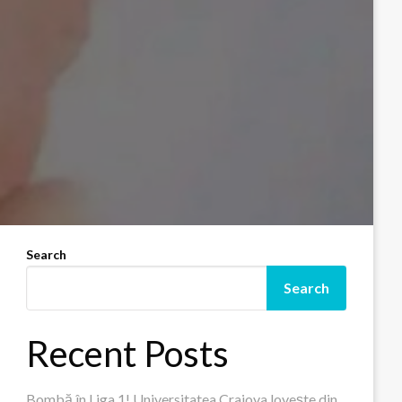
Search
Search
Recent Posts
Bombă în Liga 1! Universitatea Craiova lovește din