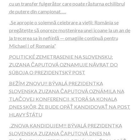
cu un transfer fulgerător care poate răsturna echilibrul
de putere din campionat…..
„Se apropie o solemnă celebrare a vieții: România se
pregătește să onoreze moștenirea unei icoane la un an de
la trecerea sa în neființă — omagiile continuă pentru
Michael I of Romania”
POLITICKÉ ZEMETRASENIE NA SLOVENSKU:
ZUZANA ČAPUTOVÁ OZNAMUJE NÁVRAT DO
SÚBOJA O PREZIDENTSKÝ POST
BEŽÍM ZNOVU!! BÝVALÁ PREZIDENTKA
SLOVENSKA ZUZANA ČAPUTOVÁ OZNÁMILA NA
TLAČOVEJ KONFERENCII, KTORÁ SA KONALA
DNES SKÔR, ŽE BUDE OPÄŤ KANDIDOVAŤ NA POST
HLAVY ŠTÁTU
„ZNOVA KANDIDUJEM!! BÝVALÁ PREZIDENTKA
SLOVENSKA ZUZANA ČAPUTOVÁ DNES NA