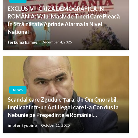
EXCLUSIV – CRIZĂ DEMOGRAFICĂ ÎN
ROMÂNIA: Valul Masiv de Tineri Care Pleacă
În Străinătate Aprinde Alarma la Nivel
Național
terkuma kamee
December 4, 2025
NEWS
Scandal care Zguduie Țara: Un Om Onorabil,
Implicat într-un Act Ilegal care l-a Con dus la
Nebunie pe Președintele României…
imoter tyopine
October 11, 2025