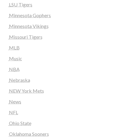
LSU Tigers
Minnesota Gophers
Minnesota Vikings
Missouri Tigers
MLB
Music
NBA
Nebraska
NEW York Mets
News
NFL
Ohio State
Oklahoma Sooners