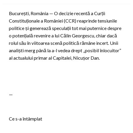
București, România — O decizie recentă a Curții
Constituționale a României (CCR) reaprinde tensiunile
politice și generează speculații tot mai puternice despre
o potențială revenire a lui Călin Georgescu, chiar dacă
rolul său în viitoarea scenă politică rămâne incert. Unii
analiști merg până la a-l vedea drept „posibil înlocuitor”
al actualului primar al Capitalei, Nicușor Dan.
—
Ce s-a întâmplat