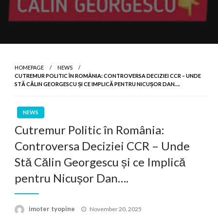
HOMEPAGE
NEWS
CUTREMUR POLITIC ÎN ROMÂNIA: CONTROVERSA DECIZIEI CCR – UNDE
STĂ CĂLIN GEORGESCU ȘI CE IMPLICĂ PENTRU NICUȘOR DAN….
NEWS
Cutremur Politic în România:
Controversa Deciziei CCR – Unde
Stă Călin Georgescu și ce Implică
pentru Nicușor Dan….
Posted
imoter tyopine
November 20, 2025
on