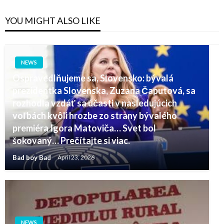
YOU MIGHT ALSO LIKE
NEWS
Ospravedlňujeme sa, Slovensko: bývalá
prezidentka Slovenska, Zuzana Čaputová, sa
rozhodla vzdáť sa účasti v nasledujúcich
voľbách kvôli hrozbe zo strany bývalého
premiéra Igora Matoviča… Svet bol
šokovaný… Prečítajte si viac.
Bad boy Bad
April 23, 2026
NEWS