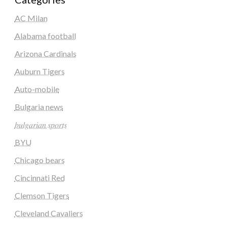
AC Milan
Alabama football
Arizona Cardinals
Auburn Tigers
Auto-mobile
Bulgaria news
𝑏𝑢𝑙𝑔𝑎𝑟𝑖𝑎𝑛 𝑠𝑝𝑜𝑟𝑡𝑠
BYU
Chicago bears
Cincinnati Red
Clemson Tigers
Cleveland Cavaliers