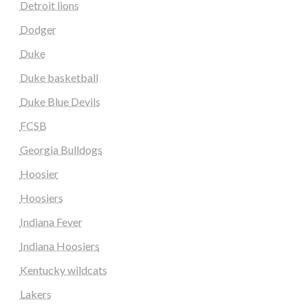
Detroit lions
Dodger
Duke
Duke basketball
Duke Blue Devils
FCSB
Georgia Bulldogs
Hoosier
Hoosiers
Indiana Fever
Indiana Hoosiers
Kentucky wildcats
Lakers