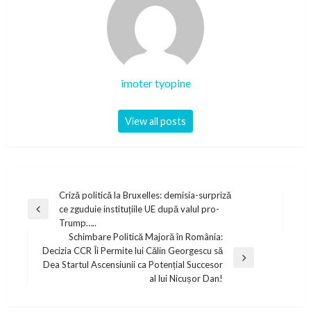
imoter tyopine
View all posts
Post
Criză politică la Bruxelles: demisia-surpriză
ce zguduie instituțiile UE după valul pro-
navigation
Previous
Trump…..
Post
Schimbare Politică Majoră în România:
Decizia CCR Îi Permite lui Călin Georgescu să
Next
Dea Startul Ascensiunii ca Potențial Succesor
Post
al lui Nicușor Dan!