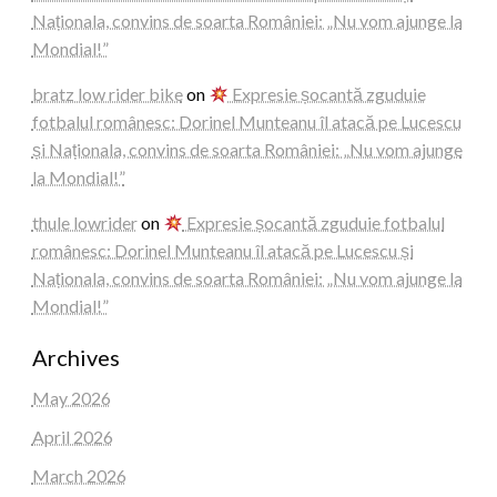
Naționala, convins de soarta României: „Nu vom ajunge la
Mondial!”
bratz low rider bike
on
Expresie șocantă zguduie
fotbalul românesc: Dorinel Munteanu îl atacă pe Lucescu
și Naționala, convins de soarta României: „Nu vom ajunge
la Mondial!”
thule lowrider
on
Expresie șocantă zguduie fotbalul
românesc: Dorinel Munteanu îl atacă pe Lucescu și
Naționala, convins de soarta României: „Nu vom ajunge la
Mondial!”
Archives
May 2026
April 2026
March 2026