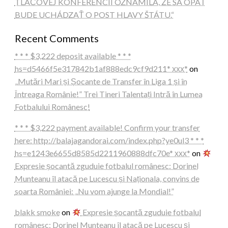
TLAČOVEJ KONFERENCII OZNÁMILA, ŽE SA OPÄŤ
BUDE UCHÁDZAŤ O POST HLAVY ŠTÁTU.“
Recent Comments
* * * $3,222 deposit available * * *
hs=d5466f5e317842b1af888edc9cf9d211* ххх*
on
„Mutări Mari și Șocante de Transfer în Liga 1 și în
Întreaga Românie!” Trei Tineri Talentați Intră în Lumea
Fotbalului Românesc!
* * * $3,222 payment available! Confirm your transfer
here: http://balajagandorai.com/index.php?ye0ul3 * * *
hs=e1243e6655d8585d2211960888dfc70e* ххх*
on
Expresie șocantă zguduie fotbalul românesc: Dorinel
Munteanu îl atacă pe Lucescu și Naționala, convins de
soarta României: „Nu vom ajunge la Mondial!”
blakk smoke
on
Expresie șocantă zguduie fotbalul
românesc: Dorinel Munteanu îl atacă pe Lucescu și