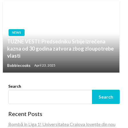
NEWS
TUŽNE VESTI: Predsedniku Srbije izrečena
kazna od 30 godina zatvora zbog zloupotrebe
vlasti
Bobbiecooks
April 23, 2025
Search
Search
Recent Posts
Bombă în Liga 1! Universitatea Craiova lovește din nou