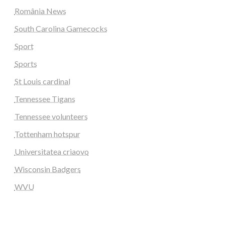
România News
South Carolina Gamecocks
Sport
Sports
St Louis cardinal
Tennessee Tigans
Tennessee volunteers
Tottenham hotspur
Universitatea criaovo
Wisconsin Badgers
WVU